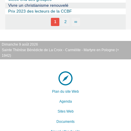
Vivre un christianisme renouvelé
Prix 2023 des lecteurs de la CCBF
1
2
∞
Dimanche 9 août 2026
Sainte Thérèse Bénédicte de La Croix - Carmélite - Martyre en Pologne (+
1942)
Plan du site Web
Agenda
Sites Web
Documents