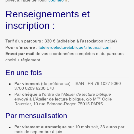
privé, à l’aide de l’outil
Joomeo
.
Renseignements et
inscription :
Tarif d’un parcours : 330 € (adhésion à l’association inclue)
Pour s’inscrire
:
latelierdelecturebiblique
@
hotmail.com
Envoi par mail
de vos coordonnées complètes et du parcours
choisi + règlement.
En une fois
Par virement
(de préférence) - IBAN : FR 76 1027 8060
3700 0209 6200 178
Par chèque
à l’ordre de l’
Atelier de lecture biblique
me
envoyé à L’Atelier de lecture biblique, c/o M
Odile
Roussier, 10 rue Edmond-Roger, 75015 PARIS
Par mensualisation
Par virement automatique
sur 10 mois soit, 33 euros par
mois de septembre à juin.