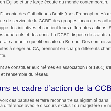
é en Église et une large écoute du monde contemporain.
(Diaconie des Catholiques Baptis(é)es Francophones)
a
tance de service de la CCBF, des groupes locaux, des adh
ppe des initiatives et soutient leurs différentes actions. 
es adhérents et des dons. La DCBF dispose de statuts, 
nérale annuelle qui élit ensuite un Bureau. Des commissi
nvités à siéger au CA, prennent en charge différents cha
nte.
 se constituer eux-mêmes en association (loi 1901) s’il
 et l’ensemble du réseau.
ons et cadre d’action de la CC
oix des baptisés et faire reconnaitre sa légitimité dans l
 différence avec le discours exclusif du magistère ( «
n