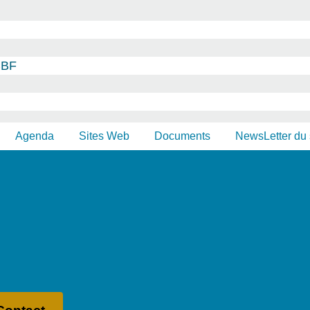
CBF
Agenda
Sites Web
Documents
NewsLetter du 