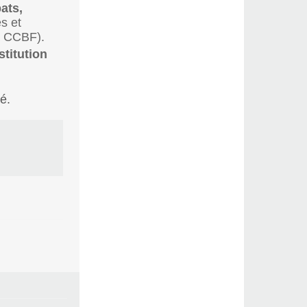
ats,
s et
la CCBF).
stitution
é.