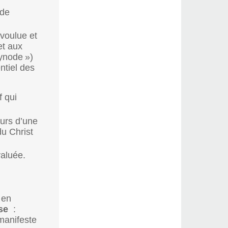
 de
voulue et
et aux
synode
»)
ntiel des
f qui
eurs d’une
du Christ
aluée.
 en
ise
:
 manifeste