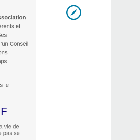
ssociation
érents et
Ses
d’un Conseil
ons
mps
s le
BF
a vie de
e pas se