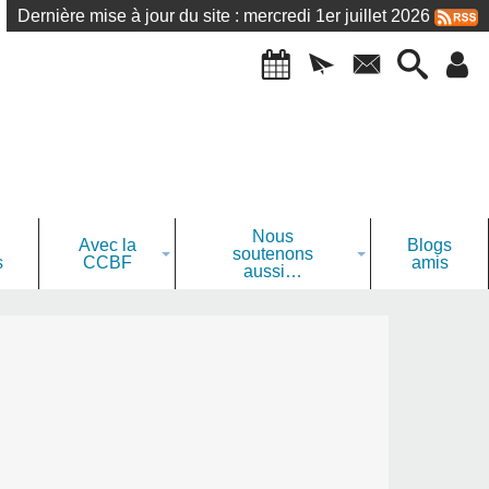
Dernière mise à jour du site : mercredi 1er juillet 2026
Nous
Avec la
Blogs
soutenons
s
CCBF
amis
aussi…