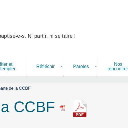
ptisé-e-s. Ni partir, ni se taire
!
iter et
Nos
Réfléchir
Paroles
templer
rencontre
arte de la CCBF
 la CCBF