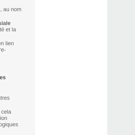
s
, au nom
siale
é et la
en lien
re-
res
tres
 cela
ion
logiques