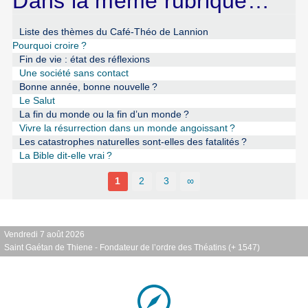
Dans la même rubrique…
Liste des thèmes du Café-Théo de Lannion
Pourquoi croire
?
Fin de vie : état des réflexions
Une société sans contact
Bonne année, bonne nouvelle
?
Le Salut
La fin du monde ou la fin d’un monde
?
Vivre la résurrection dans un monde angoissant
?
Les catastrophes naturelles sont-elles des fatalités
?
La Bible dit-elle vrai
?
1
2
3
∞
Vendredi 7 août 2026
Saint Gaétan de Thiene - Fondateur de l’ordre des Théatins (+ 1547)