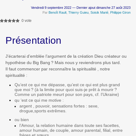
Vendredi 9 septembre 2022 — Dernier ajout dimanche 27 août 2023
Par
Benoît Rault
,
Thierry Guieu
,
Soisik Marié
,
Philippe Giron
0 vote
Présentation
J’écarterai d’emblée l’argument de la création Dieu créateur ou
hypothèse du Big Bang
? Mais nous y reviendrons plus tard.
Il faut commencer par reconnaître la spiritualité , notre
spiritualité :
Qu’est ce qui me dépasse, qu’est ce qui est plus grand
que moi
? (à la limite pour quoi suis-je prêt à mourir
?
Comme un patriote meurt pour son pays, cf. l’Ukraine)
qu ‘est ce qui me motive :
argent , pouvoir, sensations fortes : sexe,
drogue,sports extrêmes.
ou bien
l’Amour, la relation humaine dans toute ses facettes,
amour humain, de couple, amour parental, filial, entre
frères et sœurs