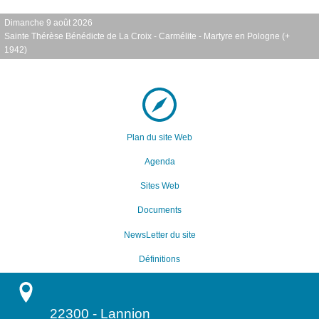
Dimanche 9 août 2026
Sainte Thérèse Bénédicte de La Croix - Carmélite - Martyre en Pologne (+
1942)
Plan du site Web
Agenda
Sites Web
Documents
NewsLetter du site
Définitions
22300
-
Lannion