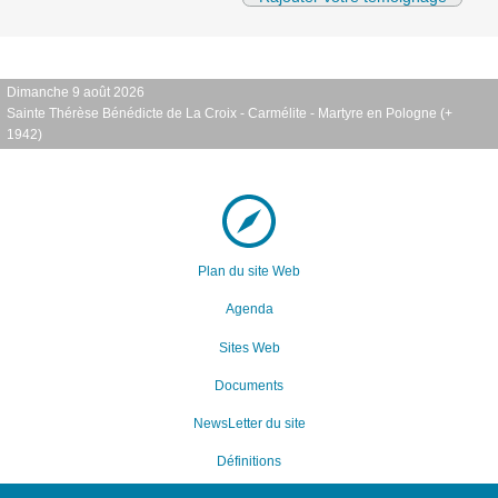
Dimanche 9 août 2026
Sainte Thérèse Bénédicte de La Croix - Carmélite - Martyre en Pologne (+
1942)
Plan du site Web
Agenda
Sites Web
Documents
NewsLetter du site
Définitions