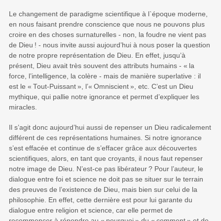
Le changement de paradigme scientifique à l`époque moderne,
en nous faisant prendre conscience que nous ne pouvons plus
croire en des choses surnaturelles - non, la foudre ne vient pas
de Dieu
! - nous invite aussi aujourd’hui à nous poser la question
de notre propre représentation de Dieu. En effet, jusqu’à
présent, Dieu avait très souvent des attributs humains - «
la
force, l’intelligence, la colère - mais de manière superlative : il
est le «
Tout-Puissant
», l’«
Omniscient
», etc. C’est un Dieu
mythique, qui pallie notre ignorance et permet d’expliquer les
miracles.
Il s’agit donc aujourd’hui aussi de repenser un Dieu radicalement
différent de ces représentations humaines. Si notre ignorance
s’est effacée et continue de s’effacer grâce aux découvertes
scientifiques, alors, en tant que croyants, il nous faut repenser
notre image de Dieu. N’est-ce pas libérateur
? Pour l’auteur, le
dialogue entre foi et science ne doit pas se situer sur le terrain
des preuves de l’existence de Dieu, mais bien sur celui de la
philosophie. En effet, cette dernière est pour lui garante du
dialogue entre religion et science, car elle permet de
recommencer à répondre au «
pourquoi
» du «
comment
» et de